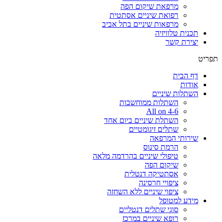
מרפאת שיקום הפה
רפואת שיניים אסתטית
מרפאות שיניים בתל אביב
תכנית טלוויזיה
יצירת קשר
תפריט
דף הבית
אודות
השתלות שיניים
השתלות ממוחשבות
All on 4-6
השתלת שיניים ביום אחד
שתלים זיגומטיים
שירותי המרפאה
הרמת סינוס
טיפולי שיניים בהרדמה מלאה
שיקום הפה
אסתטיקה דנטלית
ציפויי חרסינה
ציפוי שיניים ללא השחזה
מידע למטופל
סוגי שתלים דנטליים
רופא שיניים במרכז