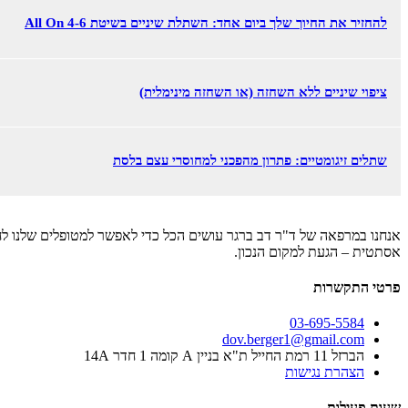
להחזיר את החיוך שלך ביום אחד: השתלת שיניים בשיטת All On 4-6
ציפוי שיניים ללא השחזה (או השחזה מינימלית)
שתלים זיגומטיים: פתרון מהפכני למחוסרי עצם בלסת
אנחנו במרפאה של ד"ר דב ברגר עושים הכל כדי לאפשר למטופלים שלנו לח
אסתטית – הגעת למקום הנכון.
פרטי התקשרות
03-695-5584
dov.berger1@gmail.com
הברזל 11 רמת החייל ת"א בניין A קומה 1 חדר 14A
הצהרת נגישות
שעות פעילות