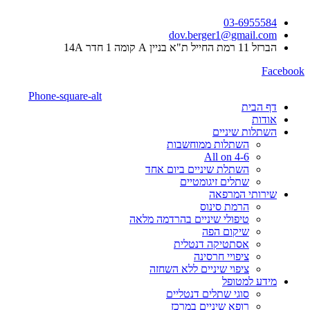
03-6955584
dov.berger1@gmail.com
הברזל 11 רמת החייל ת"א בניין A קומה 1 חדר 14A
Facebook
Phone-square-alt
דף הבית
אודות
השתלות שיניים
השתלות ממוחשבות
All on 4-6
השתלת שיניים ביום אחד
שתלים זיגומטיים
שירותי המרפאה
הרמת סינוס
טיפולי שיניים בהרדמה מלאה
שיקום הפה
אסתטיקה דנטלית
ציפויי חרסינה
ציפוי שיניים ללא השחזה
מידע למטופל
סוגי שתלים דנטליים
רופא שיניים במרכז